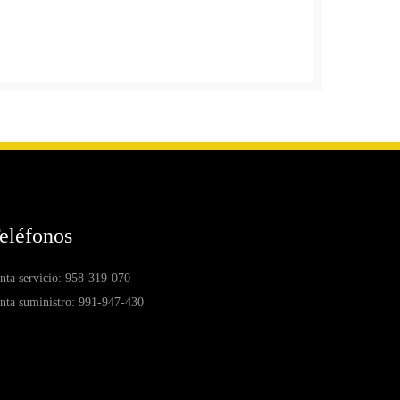
eléfonos
nta servicio: 958-319-070
nta suministro: 991-947-430