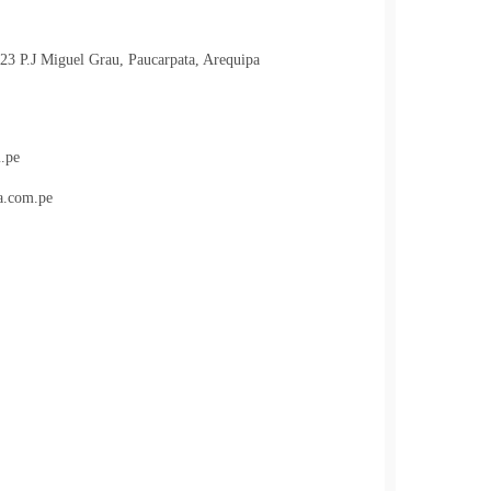
323 P.J Miguel Grau, Paucarpata, Arequipa
.pe
a.com.pe